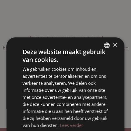
a
Hartelijk dank voor uw aanvraag!
×
Het is met succes verzonden. We zullen het verwerken en
Deze website maakt gebruik
zo snel mogelijk contact met je opnemen.
van cookies.
FRENCH
We gebruiken cookies om inhoud en
ENGLISH
advertenties te personaliseren en om ons
DUTCH
verkeer te analyseren. We delen ook
TERUG NAAR DE STARTPAGINA
informatie over uw gebruik van onze site
met onze advertentie- en analysepartners,
die deze kunnen combineren met andere
informatie die u aan hen heeft verstrekt of
die zij hebben verzameld door uw gebruik
van hun diensten.
Lees verder