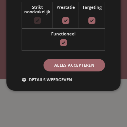
Strikt
Prestatie
Targeting
noodzakelijk
Ontwikkeld door
Functioneel
© By
Poush
ALLES ACCEPTEREN
Impressum
Privacybeleid
DETAILS WEERGEVEN